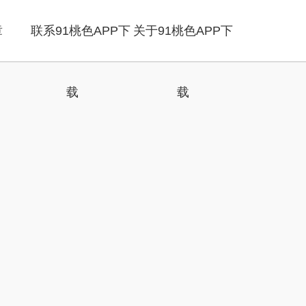
章
联系91桃色APP下
关于91桃色APP下
载
载