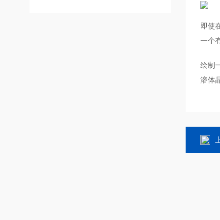
即使在
一个有
绘制一
溶体晶
上