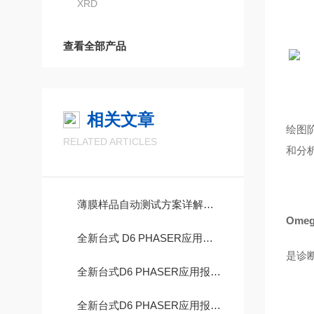
XRD
查看全部产品
相关文章
绘图阶
RELATED ARTICLES
和分析
薄膜样品自动测试方案详解（XRD）
Omeg
全新台式 D6 PHASER应用报告系列（九）—对分布函数（PDF）分析XRD
是诊
全新台式D6 PHASER应用报告系列(八)——非室温XRD
全新台式D6 PHASER应用报告系列（七）— 掠入射衍射- 桃色在线视频衍射XRD