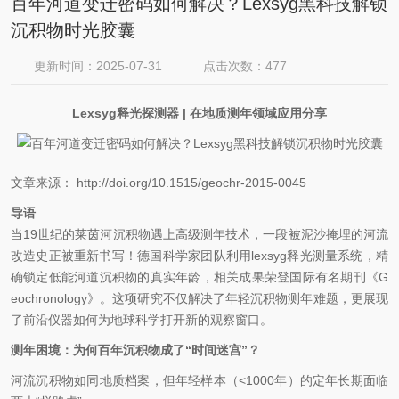
百年河道变迁密码如何解决？Lexsyg黑科技解锁
沉积物时光胶囊
更新时间：2025-07-31
点击次数：477
Lexsyg
释光探测器
|
在地质测年领域应用分享
文章来源：
http://doi.org/10.1515/geochr-2015-0045
导语
当
19
世纪的莱茵河沉积物遇上高级测年技术，一段被泥沙掩埋的河流
改造史正被重新书写！德国科学家团队利用
lexsyg
释光测量系统，精
确锁定低能河道沉积物的真实年龄，相关成果荣登国际有名期刊《
G
eochronology
》。这项研究不仅解决了年轻沉积物测年难题，更展现
了前沿仪器如何为地球科学打开新的观察窗口。
测年困境：为何百年沉积物成了
“
时间迷宫
”
？
河流沉积物如同地质档案，但年轻样本（
<1000
年）的定年长期面临