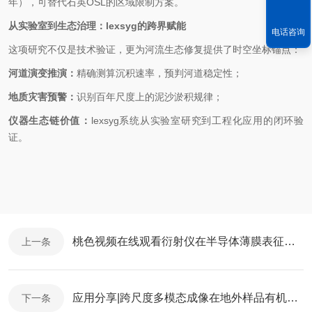
年），可替代石英
OSL
的区域限制方案。
从实验室到生态治理：
lexsyg
的跨界赋能
电话咨询
这项研究不仅是技术验证，更为河流生态修复提供了时空坐标锚点：
河道演变推演：
精确测算沉积速率，预判河道稳定性；
地质灾害预警：
识别百年尺度上的泥沙淤积规律；
仪器生态链价值：
lexsyg
系统从实验室研究到工程化应用的闭环验
证。
桃色视频在线观看衍射仪在半导体薄膜表征中的革新应用
上一条
应用分享|跨尺度多模态成像在地外样品有机质研究中的应用（TOF-SIMS）
下一条