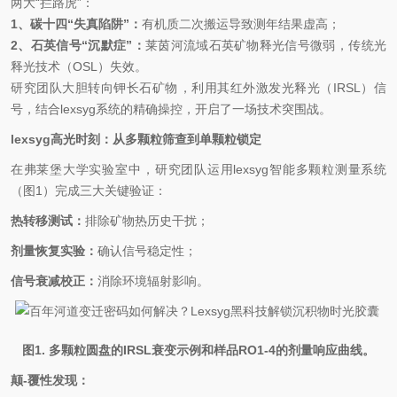
两大
“
拦路虎
”
：
1️
、碳十四
“
失真陷阱
”
：
有机质二次搬运导致测年结果虚高；
2️
、石英信号
“
沉默症
”
：
莱茵河流域石英矿物释光信号微弱，传统光
释光技术（
OSL
）失效。
研究团队大胆转向钾长石矿物，利用其红外激发光释光（
IRSL
）信
号，结合
lexsyg
系统的精确操控，开启了一场技术突围战。
lexsyg
高光时刻：从多颗粒筛查到单颗粒锁定
在弗莱堡大学实验室中，研究团队运用
lexsyg
智能多颗粒测量系统
（图
1
）完成三大关键验证：
热转移测试：
排除矿物热历史干扰；
剂量恢复实验：
确认信号稳定性；
信号衰减校正：
消除环境辐射影响。
图
1.
多颗粒圆盘的
IRSL
衰变示例和样品
RO1-4
的剂量响应曲线。
颠-覆性发现：