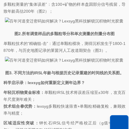
多颗粒测量的
“
集体误差
”
：含
100+
矿物的样本盘因部分信号残留，导
致年龄高估
200
年（图
2
）；
图
2.
所有调查样品的多颗粒等分和单次测量的剂量分布图
单颗粒技术的
“
精确狙-击
”
：通过单颗粒模块，测得沉积发生于
1800-1
870
年，与历史地图记录的莱茵河人工改道期契合（图
3
）。
图
3.
不同方法的
IRSL
年龄与根据历史记录重建的时间线的关系图。
科学启示录：
lexsyg
如何重新定义测年边界？
年轻沉积物黄金标准：
单颗粒
IRSL
技术将误差压缩至
±30
年，攻克百
年尺度测年难关；
技术组合拳优势：
lexsyg
多颗粒快速筛查
+
单颗粒精确复检，兼顾效
率与精度；
区域适应性突破：
钾长石
IRSL
信号经严格校正后（
g
值
≈2.2%/
十