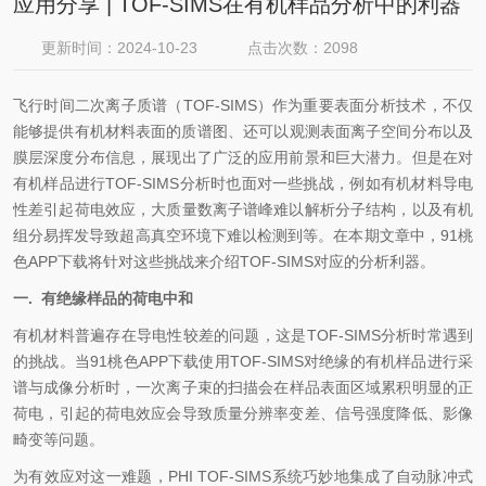
应用分享 | TOF-SIMS在有机样品分析中的利器
更新时间：2024-10-23
点击次数：2098
飞行时间二次离子质谱（TOF-SIMS）作为重要表面分析技术，不仅
能够提供有机材料表面的质谱图、还可以观测表面离子空间分布以及
膜层深度分布信息，展现出了广泛的应用前景和巨大潜力。但是在对
有机样品进行TOF-SIMS分析时也面对一些挑战，例如有机材料导电
性差引起荷电效应，大质量数离子谱峰难以解析分子结构，以及有机
组分易挥发导致超高真空环境下难以检测到等。在本期文章中，91桃
色APP下载将针对这些挑战来介绍TOF-SIMS对应的分析利器。
一. 有绝缘样品的荷电中和
有机材料普遍存在导电性较差的问题，这是TOF-SIMS分析时常遇到
的挑战。当91桃色APP下载使用TOF-SIMS对绝缘的有机样品进行采
谱与成像分析时，一次离子束的扫描会在样品表面区域累积明显的正
荷电，引起的荷电效应会导致质量分辨率变差、信号强度降低、影像
畸变等问题。
为有效应对这一难题，PHI TOF-SIMS系统巧妙地集成了自动脉冲式