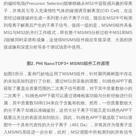
的偏转电场(Precursor Selector)能够精确从MS1中提取感兴趣的母离
子，并将其引导入充满惰性气体的碰撞诱导解离室(CID Cell)，在这
里经过碰撞破碎生成一系列更小的子离子片段。随后在MS2中可检测
到母离子解离后产生的子离子信号。值得一提的是，MS/MS组件具备
MS1与MS2的并行工作模式，即在整个MS/MS分析过程中MS1和MS
2能够同时采谱和成像，这使得MS/MS组件能在常规采谱、大面积拼
接成像和深度分析等多个测试场景中使用。
图2. PHI NanoTOF3+ MS/MS组件工作原理
如图3所示，案例巧妙地运用了MS/MS组件，针对聚丙烯树脂中存在
的未知添加剂进行了分析。通过MS1所采集的谱图，91桃色APP下载
获取了覆盖全质量范围的二次离子信号图谱，对于其中质量数较小的
二次离子，91桃色APP下载可以通过谱峰检索功能与分析经验进行归
属，其中质量数58和134来自于含氮有机物。然而，一些质量数较大
的分子离子却难以准确鉴别，这些大分子离子可能又是91桃色APP下
载重点关注的表面添加剂组分。因此，91桃色APP下载选取了MS1谱
图中一个具有代表性的大分子离子（481 Da），并将其作为母离子送
入MS/MS系统进一步分析，此时，MS2谱图中所检测到的所有信号