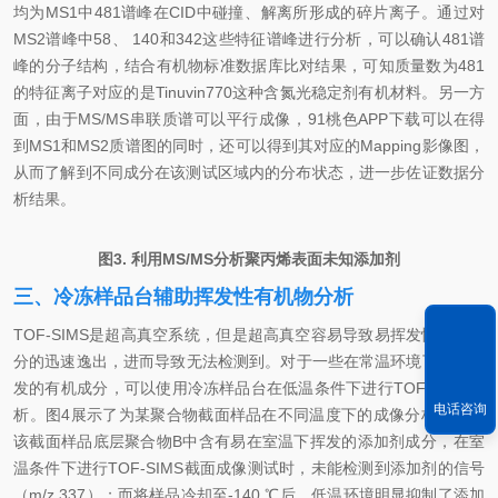
均为MS1中481谱峰在CID中碰撞、解离所形成的碎片离子。通过对
MS2谱峰中58、 140和342这些特征谱峰进行分析，可以确认481谱
峰的分子结构，结合有机物标准数据库比对结果，可知质量数为481
的特征离子对应的是Tinuvin770这种含氮光稳定剂有机材料。另一方
面，由于MS/MS串联质谱可以平行成像，91桃色APP下载可以在得
到MS1和MS2质谱图的同时，还可以得到其对应的Mapping影像图，
从而了解到不同成分在该测试区域内的分布状态，进一步佐证数据分
析结果。
图3. 利用MS/MS分析聚丙烯表面未知添加剂
三、冷冻样品台辅助挥发性有机物分析
TOF-SIMS是超高真空系统，但是超高真空容易导致易挥发性有机组
分的迅速逸出，进而导致无法检测到。对于一些在常温环境下容易挥
发的有机成分，可以使用冷冻样品台在低温条件下进行TOF-SIMS分
电话咨询
析。图4展示了为某聚合物截面样品在不同温度下的成像分析结果。
该截面样品底层聚合物B中含有易在室温下挥发的添加剂成分，在室
温条件下进行TOF-SIMS截面成像测试时，未能检测到添加剂的信号
（m/z 337）；而将样品冷却至-140 ℃后，低温环境明显抑制了添加