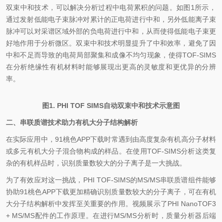
双束中和技术，可以解决分析过程中电荷累积的问题。如图1所示，
通过发射低能电子束脉冲对累计的正电荷进行中和，另外低能离子束
脉冲可以对采谱区域外部的负电荷进行中和，从而使得低能电子束更
好地作用于分析微区。双束中和技术明显提升了中和效率，避免了因
中和不足而导致的电荷局部聚集和成像不均匀现象，使得TOF-SIMS
在分析绝缘性有机材料时能够展现出更高的灵敏度和更优异的分辨
率。
图1. PHI TOF SIMS自动双束中和技术示意图
二、串联质谱技术助力有机大分子结构解析
在实际应用中，91桃色APP下载时常遇到由高度复杂有机高分子材料
或多元有机大分子混合物构成的样品。在使用TOF-SIMS分析这类复
杂的有机样品时，识别质量数较大的分子离子是一大挑战。
为了有效应对这一挑战，PHI TOF-SIMS的MS/MS串联质谱组件能够
协助91桃色APP下载更加精确识别质量数较大的分子离子，可在有机
大分子结构解析中发挥至关重要的作用。视频展示了PHI NanoTOF3
+ MS/MS配件的工作原理。在进行MS/MS分析时，质量分析器后端