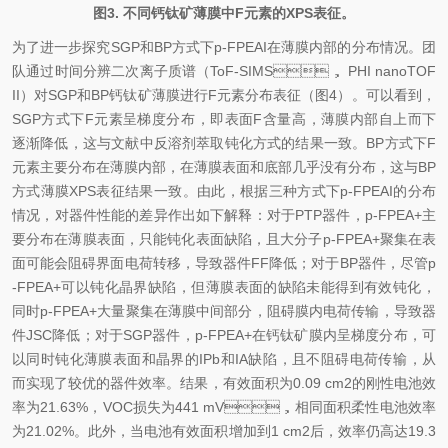
图3. 不同钙钛矿薄膜中F元素的XPS表征。
为了进一步探究SGP和BP方式下p-FPEAI在薄膜内部的分布情况。团
队通过时间分辨二次离子质谱（ToF-SIMS， PHI nanoTOF
II）对SGP和BP钙钛矿薄膜进行F元素分布表征（图4）。可以看到，
SGP方式下F元素呈梯度分布，即表面F含量高，薄膜内部自上而下
逐渐降低，这与文献中反溶剂萃取钝化方式的结果一致。BP方式下F
元素主要分布在薄膜内部，在薄膜表面和底部几乎没有分布，这与BP
方式薄膜XPS表征结果一致。由此，根据三种方式下p-FPEAI的分布
情况，对器件性能的差异作出如下解释：对于PTP器件，p-FPEA+主
要分布在薄膜表面，只能钝化表面缺陷，且大分子p-FPEA+聚集在表
面可能会阻碍界面电荷转移，导致器件FF降低；对于BP器件，尽管p
-FPEA+可以钝化晶界缺陷，但薄膜表面的缺陷未能得到有效钝化，
同时p-FPEA+大量聚集在薄膜中间部分，阻碍膜内电荷传输，导致器
件JSC降低；对于SGP器件，p-FPEA+在钙钛矿膜内呈梯度分布，可
以同时钝化薄膜表面和晶界的IPb和IA缺陷，且不阻碍电荷传输，从
而实现了较优的器件效率。结果，有效面积为0.09 cm2的刚性电池效
率为21.63%，VOC损失为441 mV，相同面积柔性电池效率
为21.02%。此外，当电池有效面积增加到1 cm2后，效率仍高达19.3