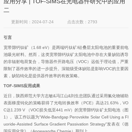
应用分享 | TOF-SIMS在光电器件研究中的应用
二
更新时间：2024-07-24
点击次数：2793
引言
宽带隙钙钛矿（1.68 eV）是两端钙钛矿/硅叠层太阳电池的重要前电
池吸光材料。然而，这类宽带隙钙钛矿太阳电池中存在大量缺陷诱导
的非辐射电荷复合，导致器件开路电压（VOC）远低于理论值，严重
限制了器件效率的进一步提升。深能级受体缺陷是影响VOC的主要因
素，缺陷钝化是提供器件效率的有效策略。
TOF-SIMS应用成果
近日，陕西师范大学方志敏&冯江山&刘生忠团队通过采用氟化物辅助
表面梯度钝化的策略获得了光电转换效率（PCE）高达21.63%，VO
C达1.239 V （VOC损失低至441 mV）的宽带隙钙钛矿太阳电池（图
1）。该工作以题为“Wide-Bandgap Perovskite Solar Cell Using a Fl
uoride-Assisted Surface Gradient Passivation Strategy"发表在《德
国应用化学》（Angewandte Chemie）期刊上。