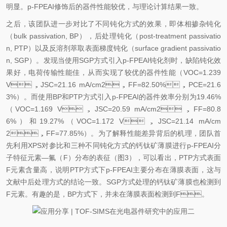
明显。p-FPEAI修饰后的器件性能较优，与理论计算结果一致。
之后，该团队进一步对比了不同钝化方式的效果，即体相掺杂钝化
（bulk passivation, BP），后处理钝化（post-treatment passivatio
n, PTP）以及反溶剂萃取表面梯度钝化（surface gradient passivatio
n, SGP）。发现当使用SGP方式引入p-FPEAI钝化剂时，缺陷钝化效
果好，电荷传输性能佳，从而实现了较优的器件性能（VOC=1.239
V，JSC=21.16 mA/cm2，FF=82.50%，PCE=21.6
3%）。而使用BP和PTP方式引入p-FPEAI的器件效率分别为19.46%
（VOC=1.169 V，JSC=20.59 mA/cm2，FF=80.8
6%）和19.27%（VOC=1.172 V，JSC=21.14 mA/cm
2，FF=77.85%）。为了解释性能差异背后的机理，团队首
先利用XPS对参比和三种不同钝化方式的钙钛矿薄膜进行p-FPEAI分
子特征元素—氟（F）分布的表征（图3），可以看出，PTP方式表面
F元素含量高，说明PTP方式下p-FPEAI主要分布在薄膜表面，这与
文献中后处理方式的结论一致。SGP方式处理的钙钛矿薄膜也检测到
F元素。有趣的是，BP方式下，并未在薄膜表面检测到F。