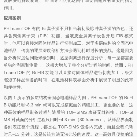
及解决电解质制造、固-固界面优化这两个重要问题具有重要的指导
作用。
应用案例
PHI nanoTOF 有的 Bi 离子源不只担当着初级脉冲离子源的角色，还
具备聚焦离子束（FIB）功能。当液态金属离子设备开启 FIB 模式
时，他可以直接对固体样品进行切割加工。对于多层结构的全固态电
池样品，传统的逐层深度剖析方法会遇到耗时过长的挑战。这是因为
当分析深度达到微米级别时，逐层剥离进行深度分析，每一层都需要
单独的剥离和测量， 这极大增加了整个分析过程的时间。然而，PH
I nanoTOF 的 Bi-FIB 功能可以直接对固体样品进行切割加工，极大
缩短了样品制备的时间，在电池材料表界面分析中展现了明显的效率
和便捷性。
以图 1 所示的多层结构全固态电池样品为例，PHI nanoTOF 的 Bi-FI
B 功能只用~8.3 min 就可以完成横截面的精细加工。更重要的是，这
种高效的样品制备过程与随后的 TOF-SIMS 表征无缝衔接，TOF-SI
MS 对截面的分析过程只用时~4.3 min（30 frames）。从样品界面制
备到表征整个流程，都是在 TOF-SIMS 设备内完成，而且全程总耗
时只~13 分钟，这是传统方法无法比较的速度。这一高效且便捷的流