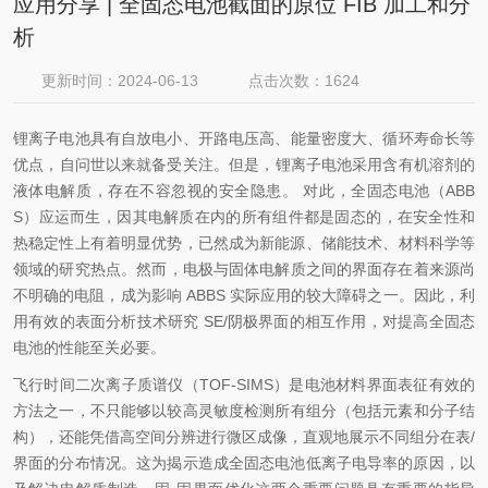
应用分享 | 全固态电池截面的原位 FIB 加工和分
析
更新时间：2024-06-13
点击次数：1624
锂离子电池具有自放电小、开路电压高、能量密度大、循环寿命长等
优点，自问世以来就备受关注。但是，锂离子电池采用含有机溶剂的
液体电解质，存在不容忽视的安全隐患。 对此，全固态电池（ABB
S）应运而生，因其电解质在内的所有组件都是固态的，在安全性和
热稳定性上有着明显优势，已然成为新能源、储能技术、材料科学等
领域的研究热点。然而，电极与固体电解质之间的界面存在着来源尚
不明确的电阻，成为影响 ABBS 实际应用的较大障碍之一。因此，利
用有效的表面分析技术研究 SE/阴极界面的相互作用，对提高全固态
电池的性能至关必要。
飞行时间二次离子质谱仪（TOF-SIMS）是电池材料界面表征有效的
方法之一，不只能够以较高灵敏度检测所有组分（包括元素和分子结
构），还能凭借高空间分辨进行微区成像，直观地展示不同组分在表/
界面的分布情况。这为揭示造成全固态电池低离子电导率的原因，以