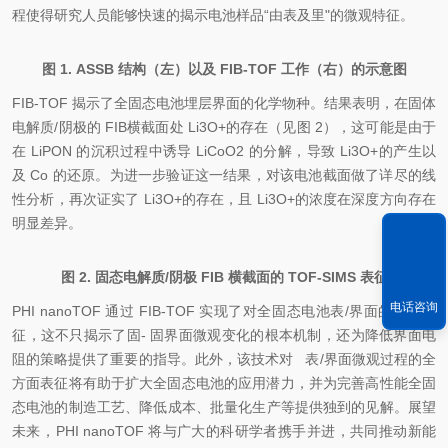
程使得研究人员能够快速的揭示电池样品“由表及里"的微观特征。
图 1. ASSB 结构（左）以及 FIB-TOF 工作（右）的示意图
FIB-TOF 揭示了全固态电池埋层界面的化学物种。结果表明，在固体
电解质/阴极的 FIB横截面处 Li3O+的存在（见图 2），这可能是由于
在 LiPON 的沉积过程中诱导 LiCoO2 的分解，导致 Li3O+的产生以
及 Co 的还原。为进一步验证这一结果，对该电池截面做了详尽的线
性分析，再次证实了 Li3O+的存在，且 Li3O+的浓度在深度方向存在
明显差异。
图 2. 固态电解质/阴极 FIB 横截面的 TOF-SIMS 表征
电话咨询
PHI nanoTOF 通过 FIB-TOF 实现了对全固态电池表/界面的快速表
征，这不只揭示了固- 固界面微观变化的根本机制，还为降低界面电
阻的策略提供了重要的指导。此外，该技术对 表/界面微观过程的全
方面表征将有助于扩大全固态电池的应用潜力，并为完善高性能全固
态电池的制造工艺、降低成本、批量化生产等提供独到的见解。展望
未来，PHI nanoTOF 将与广大的科研学者携手并进，共同推动新能