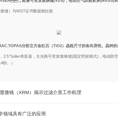
HASER，配备可变发散狭缝(VDS)，电动空气防散射屏(MASS)和高能
发散狭缝）与NIST证书数据相比较
RAC.TOPAS分析立方金红石（TiO2）晶粒尺寸的各向异性。晶种的x:z比
片，2.5°Soller准直器，主光路可变发散狭缝(固定照射模式)，电动防
。）
频显微镜（XRM）揭示过滤介质工作机理
科学领域具有广泛的应用