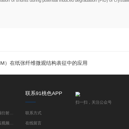
mation of shunts during potential induced degradation (PID) of crystall
XRM）在纸张纤维微观结构表征中的应用
联系91桃色APP
下载
扫一扫，关注公众号
桃色在线视频衍射仪（XRD）
联系方式
三维桃色在线视频显微镜（XRM）
在线留言