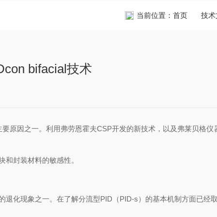
当前位置：
首页
技术
 bifacial技术
要原因之一。利用弗劳恩霍夫
CSP
开发的新技术，以及弗莱贝格
和封装材料的敏感性。
化现象之一。在了解分流型
PID
（
PID-s
）的基本机制方面已经
取