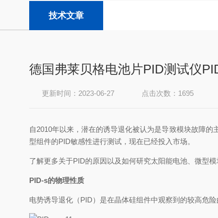
技术文章
德国弗莱贝格电池片PID测试仪PIDcon
更新时间：2023-06-27
点击次数：1695
自
2010
年以来，潜在的诱导退化被认为是导致模块故障的主
型组件的
PID
敏感性进行测试，现在已经投入市场。
了解更多关于
PID
的原因以及如何研究太阳能电池、微型模块
PID-s
的物理性质
电势诱导退化（
PID
）是在晶体硅组件中观察到的较高危险的退