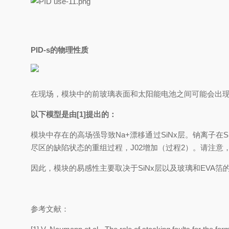
PID-s
的物理性质
在现场，模块中的前玻璃表面和太阳能电池之间可能会出现
以下模型是由
[1]
提出的：
模块中存在的高场强导致
Na+
漂移通过
SiNx
层。钠离子在
S
尽区的缺陷状态的重组过程，
J02
增加（过程
2
）。请注意
因此，模块的易感性主要取决于
SiNx
层以及玻璃和
EVA
箔的
参考文献：