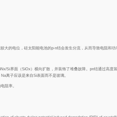
较大的电位，硅太阳能电池的
p-n
结会发生分流，从而导致电阻和功率
iNx/Si
界面（
SiOx
）横向扩散，并装饰了堆叠故障。
pn
结通过高度
，
Na
离子应该是来自
Si
表面而不是玻璃。
电阻率。