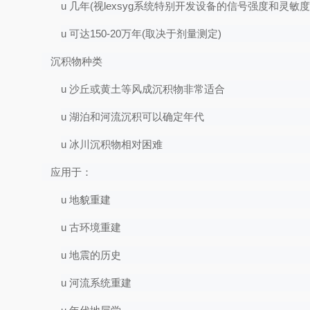
u
几年
(
视
lexsyg
系统特别开发设备的信号强度和灵敏度
u
可达
150-20
万年
(
取决于剂量测定
)
沉积物种类
u
沙丘或黄土等风成沉积物非常适合
u
湖泊和河流沉积可以确定年代
u
冰川沉积
物相对
困难
应用于：
u
地貌重建
u
古环境
重建
u
地震的历史
u
河流系统重建