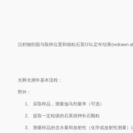
沉积物剖面与取样位置和细粒石英
OSL
定年结果
(redrawn af
光释光测年基本流程：
野外：
1、
采取样品，测量伽马剂量率（可选）
2、
提取一定粒级的石英或钾长石颗粒
3、
测量样品的含水量和放射性（化学或放射性测量）