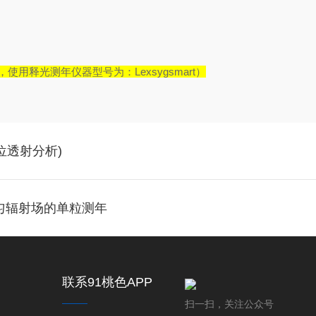
，使用释光测年仪器型号为：
L
exsygsmart
）
位透射分析)
匀辐射场的单粒测年
联系91桃色APP
下载
扫一扫，关注公众号