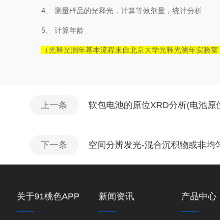
4、
测量样品的光释光，计算等效剂量，统计分析
5、
计算年龄
（光释光测年基本流程来自北京大学光释光测年实验室
上一条
软包电池的原位XRD分析(电池原
下一条
空间分辨发光-混合沉积物或非均
关于91桃色APP
新闻资讯
产品中心
下载