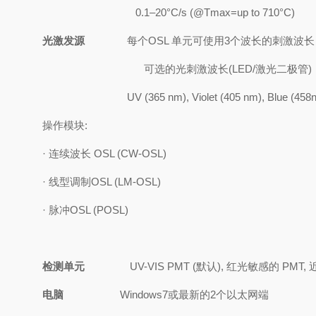
0.1
–
20
°
C/s (@Tmax=up to 710
°
C)
光激发源
每个
OSL
单元可使用
3
个波长的刺激波长
可选的光刺激波长
(LED/
激光二极管
)
UV (365 nm), Violet (405 nm), Blue (45
操作模块
:
·
连续波长
OSL (CW-OSL)
·
线型调制
OSL (LM-OSL)
·
脉冲
OSL (POSL)
检测单元
UV-VIS PMT (
默认
),
红光敏感的
PMT,
电脑
Windows7
或最新的
2
个以太网端