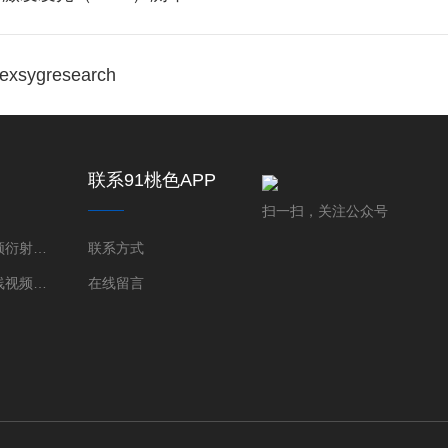
ygresearch
联系91桃色APP
下载
扫一扫，关注公众号
桃色在线视频衍射仪（XRD）
联系方式
三维桃色在线视频显微镜（XRM）
在线留言