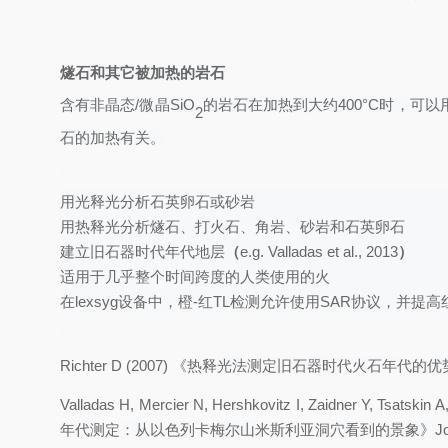
燧石和其
它被
加热的岩石
含有非晶态
/微晶SiO
的岩石在加热到大约
400°C时，
2
石的加热有关。
用光释光分析石英卵石或砂岩
用热释光分析燧石、打火石、角岩、砂岩和石英卵石
建立旧石器时代年代地层
（
e.g. Valladas et al., 2013
）
适用于几乎整个时间跨度的人类使用的火
在
lexsyg设备中，橙-红TL检测允许使用SAR协议，并
Richter D (2007) 《
热释光法测定旧石器时代火石年代的优
Valladas H, Mercier N, Hershkovitz I, Zaidner Y, Tsatskin 
年代测定：从以色列卡梅尔山米斯利亚洞穴看到的景象》
J