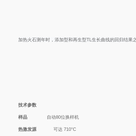
加热火石测年时，添加型和再生型
TL生长曲线的回归结果
技术参数
样品
自动
80
位换样机
热激发源
可达
710
°
C