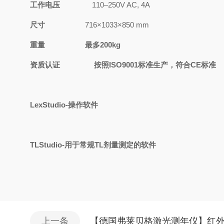
工作电压
110
–
250V AC, 4A
尺寸
716
×
1033
×
850 mm
重量
最多
200kg
资质认证
按照
ISO9001标准生产，符合CE标准
LexStudio
-
操作软件
TLStudio-用于常规TL剂量测定的软件
上一条
【德国弗莱贝格激光测年仪】红外