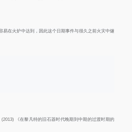
，都很容易在火炉中达到，因此这个日期事件与很久之前
火灾中燧
 M (2013) 《
在黎凡特的旧石器时代晚期到中期的过渡时期的