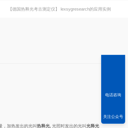
【德国热释光考古测定仪】 lexsygresearch的应用实例
电话咨询
关注公众号
，加热发出的光叫
热释光
,
光照时发出的光叫
光释光