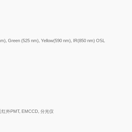
8nm), Green (525 nm), Yellow(590 nm), IR(850 nm) OSL
近红外
PMT, EMCCD,
分光仪