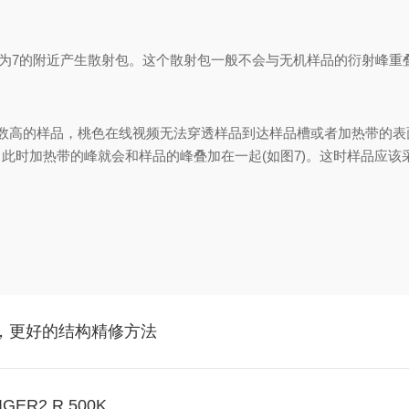
a为7的附近产生散射包。这个散射包一般不会与无机样品的衍射峰重叠
收系数高的样品，桃色在线视频无法穿透样品到达样品槽或者加热带的表面
，此时加热带的峰就会和样品的峰叠加在一起(如图7)。这时样品应
，更好的结构精修方法
ER2 R 500K