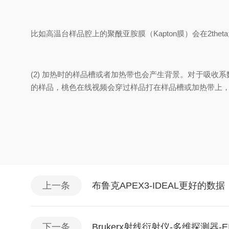
比如高温台样品腔上的聚酰亚胺膜（Kapton膜）会在2thet
(2) 加热时的样品槽或者加热带也会产生背景。对于吸
的样品，桃色在线视频会穿过样品打在样品槽或加热带上
上一条
布鲁克APEX3-IDEAL更好的数据
下一条
Brukerx射线衍射仪-多维探测器-EIG