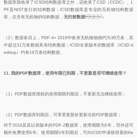
数据库除收录了
ICSD
结构数据库之外，还收录了
CSD
（
CCDC
）、
L
PF
及
NIST
发行的结构数据；
ICSD
数据库是专业的无机物结构数据
库，仅含有无机物的结构数据，
无衍射数据
。
（
2
）数据条目上，
PDF-4+ 2019
中收录无机物物相约为
38
万条，其
中超过
31
万条数据具有结构数据；
ICSD
全新
版本的数据库（
ICSD-d
esktop
）约有
19
万条结构数据。
11.
我的
PDF
数据库，使用年限已到期，不更新是否可继续使用？
（
1
）
PDF
数据库授权的使用期限到期后，不更新无法继续使用；
（
2
）
PDF
数据库到期后，可享受更新价更新当前
PDF
数据库；
对于
2016
及其以前版本的
PDF-2
数据库，使用期限为
5
年，另外还可
额外免费使用
5
年。使用期限
5
年到期后，可向
ICDD
申请获得新的
Ke