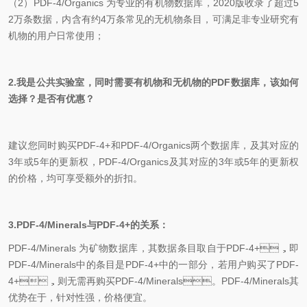
（
2
）
PDF-4/Organics
为专业的有机物数据库，2020版收录了超过5
2万条数据，内含有约
4
万条
常见的无机物条目，可满足非专业研究有
机物的用户日常使用；
2.
我是公共实验室，同时需要有机物和无机物的
PDF
数据库，该如何
选择？是否有优惠？
建议您同时购买
PDF-4+
和
PDF-4/Organics
两个数据库，及其对应的
3
年或
5
年的更新权，
PDF-4/Organics
及其对应的
3
年或
5
年的更新权
的价格，均可享受额外的折扣。
3.
PDF-4/Minerals
与
PDF-4+
的关系：
PDF-4/Minerals
为矿物数据库，其数据条目取自于
PDF-4+
，即
PDF-4/Minerals
中的条目是
PDF-4+
中的一部分，若用户购买了
PDF-
4+
，则无需再购买
PDF-4/Minerals
。
PDF-4/Minerals
其
优势在于，针对性强，价格便宜。