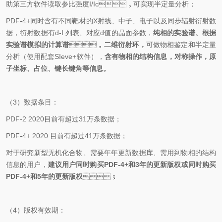
助第三方软件读取参比强度
I/Ic
，可实现半定量分析；
PDF-4+
同时含有不同靶材的
X
射线、中子、电子以及同步辐射衍射数
据，衍射数据有
d-I
列表、对应
d
值的晶面参数，
纯相的实验谱、根据
实验谱模拟的计算谱
，
二维衍射环，
可做物相鉴定和半定量
分析（使用配套
SIeve+
软件），
含有物相的结构信息，对称操作，原
子坐标、占位、键长键角等信息。
（
3
）
数据条目：
PDF-2 2020
目前有超过
31
万条数据；
PDF-4+ 2020
目前有超过
41
万条数据；
对于研究新型无机化合物、需要年年更新数据库、需用到物相的结构
信息的用户，
建议用户同时购买
PDF-4+
和
3
年的更新版权或同时购买
PDF-4+
和
5
年的更新版权
；
（
4
）
版权有效期：