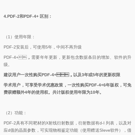
4.
PDF-2
和
PDF-4+
区别：
（
1
）
使用年限：
PDF-2
安装后，可使用
5
年，中间不再升级
PDF-4+
，需要年年更新，更新包含数据条目的增加、软件的升
级。
建议用户一次性购买
PDF-4+
，以及
3
年或
5
年的更新权限
学术用户，可享受学术优惠政策，一次性购买
PDF-4+6
年版权，可免
费获赠额外
4
年的使用权。共计版权使用年限为
10
年。
（
2
）
功能：
PDF-2
具有不同靶材的
X
射线衍射数据，衍射数据有
d-I
列表，以及对
应
d
值的晶面参数，可实现物相鉴定功能（使用赠送
SIeve
软件），借